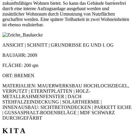
zukunftsfähiges Wohnen bietet. So kann das Gebäude barrierefrei
durch eine interne Aufzugsanlage ausgebaut werden und
zusätzlicher Wohnraum durch Umnutzung von Nutzflächen
geschaffen werden. Eine spätere Teilbarkeit in zwei Wohneinheiten
ist ebenso realisierbar.
ANSICHT | SCHNITT | GRUNDRISSE EG UND I. OG
BAUJAHR: 2009
FLÄCHE: 200 qm
ORT: BREMEN
MATERIALIEN: MAUERWERKSBAU HOCHLOCHZIEGEL,
VERPUTZT | ETERNITPLATTEN | HOLZ-
METALLRAHMENFENSTER | DACH
STEHFALZEINDECKUNG | SOLARTHERMIE |
INNENAUSBAU: SICHTBETONDECKEN | PARKETT EICHE
| GUSSASPHALT-BODENBELÄGE | MDF SCHWARZ
DURCHGEFÄRBT
K I T A